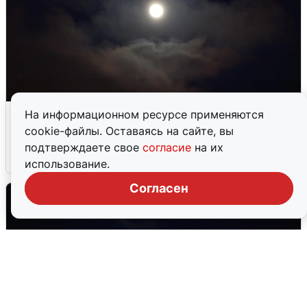
В Воронеже прогремели взрывы
На информационном ресурсе применяются
после сигнала тревоги
cookie-файлы. Оставаясь на сайте, вы
подтверждаете свое
согласие
на их
5 августа
0
использование.
Согласен