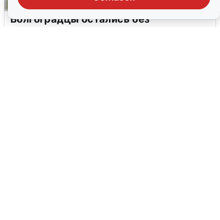
Волгоградцы остались без
мобильного интернета
6 августа
0
Сирены в Сочи: новая угроза БПЛА