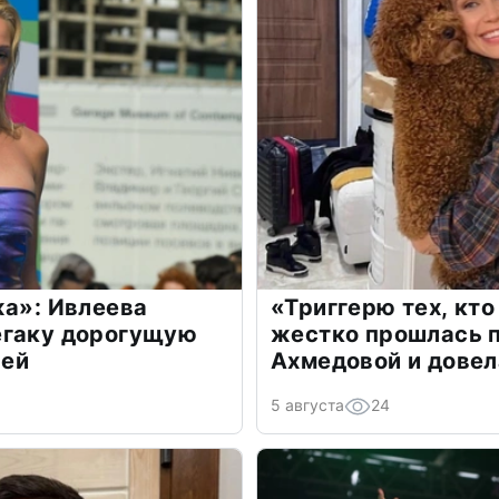
жа»: Ивлеева
«Триггерю тех, кто
егаку дорогущую
жестко прошлась п
лей
Ахмедовой и довел
5 августа
24