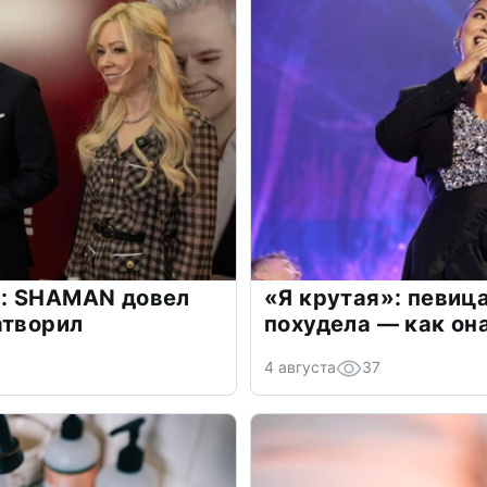
: SHAMAN довел
«Я крутая»: певиц
атворил
похудела — как он
4 августа
37