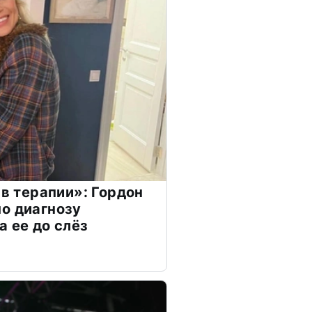
 в терапии»: Гордон
о диагнозу
а ее до слёз