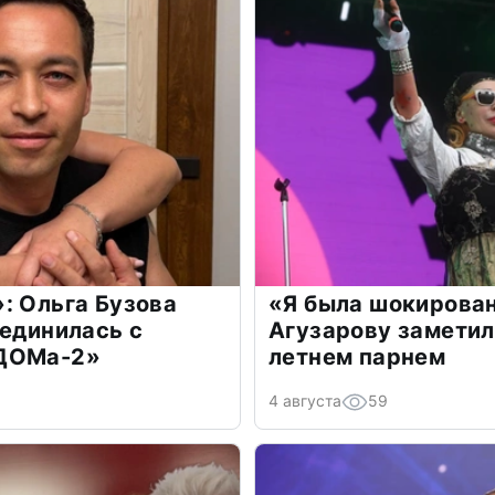
: Ольга Бузова
«Я была шокирова
оединилась с
Агузарову заметил
«ДОМа-2»
летнем парнем
4 августа
59