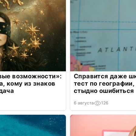
овые возможности»:
Справится даже шк
а, кому из знаков
тест по географии,
дача
стыдно ошибиться
6 августа
126