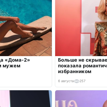
зда «Дома-2»
Больше не скрывае
м мужем
показала романти
избранником
6 августа
257