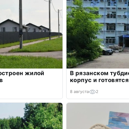
остроен жилой
В рязанском тубди
в
корпус и готовятс
8 августа
2