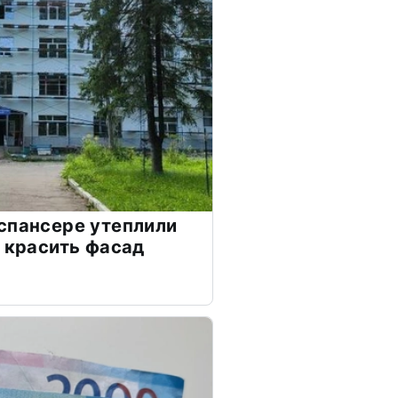
спансере утеплили
я красить фасад