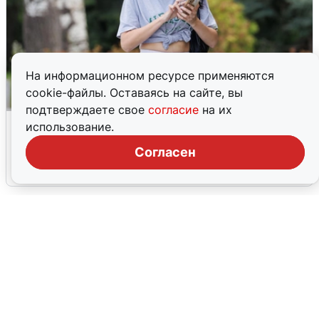
На информационном ресурсе применяются
cookie-файлы. Оставаясь на сайте, вы
подтверждаете свое
согласие
на их
Волгоградцы остались без
использование.
мобильного интернета
Согласен
6 августа
0